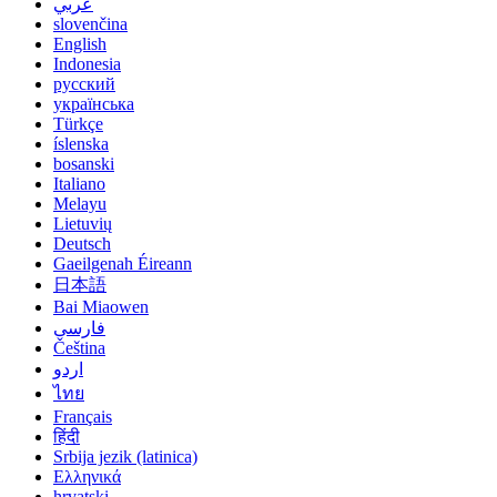
عربي
slovenčina
English
Indonesia
русский
українська
Türkçe
íslenska
bosanski
Italiano
Melayu
Lietuvių
Deutsch
Gaeilgenah Éireann
日本語
Bai Miaowen
فارسی
Čeština
اردو
ไทย
Français
हिंदी
Srbija jezik (latinica)
Ελληνικά
hrvatski