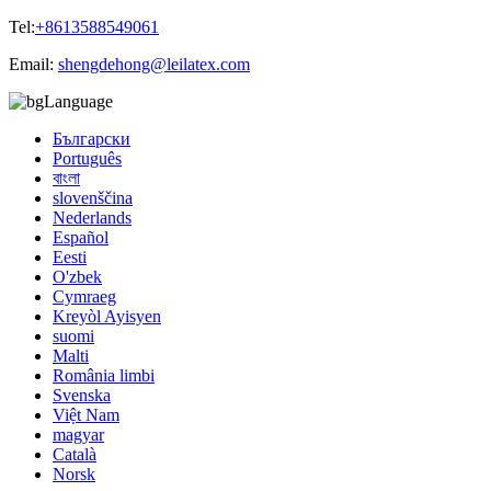
Tel:
+8613588549061
Email:
shengdehong@leilatex.com
Language
Български
Português
বাংলা
slovenščina
Nederlands
Español
Eesti
O'zbek
Cymraeg
Kreyòl Ayisyen
suomi
Malti
România limbi
Svenska
Việt Nam
magyar
Català
Norsk